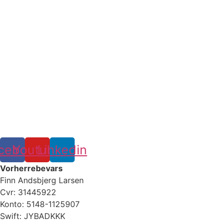
cebook
Youtube
Linkedin
Vorherrebevars
Finn Andsbjerg Larsen
Cvr: 31445922
Konto: 5148-1125907
Swift: JYBADKKK