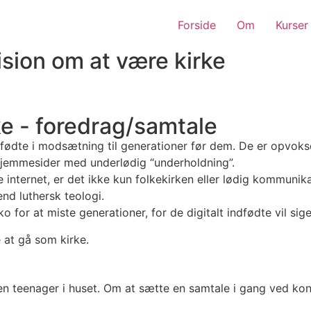
Forside
Om
Kurser
ision om at være kirke
rke - foredrag/samtale
indfødte i modsætning til generationer før dem. De er opvok
 hjemmesider med underlødig “underholdning”.
nternet, er det ikke kun folkekirken eller lødig kommunika
nd luthersk teologi.
for at miste generationer, for de digitalt indfødte vil sige, 
at gå som kirke.
n teenager i huset. Om at sætte en samtale i gang ved kon