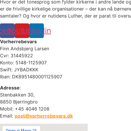
Hvor er det tonesprog som fylder kirkerne i andre lande og
er de frivillige kirkelige organisationer – der kan nå bør
samtaler? Og hvor er nutidens Luther, der er parat til over
cebook
Youtube
Linkedin
Vorherrebevars
Finn Andsbjerg Larsen
Cvr: 31445922
Konto: 5148-1125907
Swift: JYBADKKK
Iban: DK8951480001125907
Adresse
:
Stenbakken 30,
8850 Bjerringbro
Mobil: +45 4046 1208
Email:
post@vorherrebevars.dk