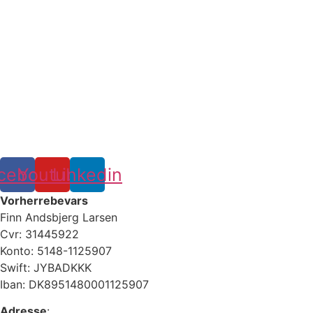
cebook
Youtube
Linkedin
Vorherrebevars
Finn Andsbjerg Larsen
Cvr: 31445922
Konto: 5148-1125907
Swift: JYBADKKK
Iban: DK8951480001125907
Adresse
: