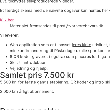
Evt. tilknyttes selvproducerede videoer.
Et færdigt skema med de nævnte opgaver kan hentes her 
Klik her
Materialet fremsendes til post@vorherrebevars.dk
Vi leverer:
Web applikation som er tilpasset
jeres kirke
udviklet, 
minikonfirmander og til Påskedugen. (alle spor kan i ef
8 QR koder graveret i egetræ som placeres let tilgæng
Skilt til introduktion.
Vejledning og hjælp.
Samlet pris 7.500 kr
5.500 kr for første gangs etablering, QR koder og intro ski
2.000 kr i årligt abonnement.