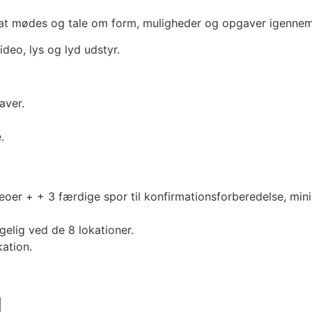
l at mødes og tale om form, muligheder og opgaver igennem.
eo, lys og lyd udstyr.
aver.
.
eoer + + 3 færdige spor til konfirmationsforberedelse, mini
elig ved de 8 lokationer.
ation.
l