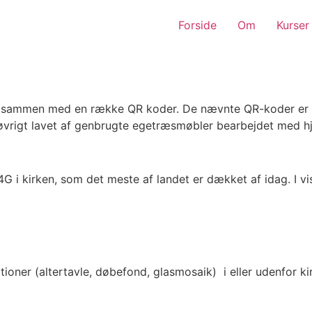
Forside
Om
Kurser
ler sammen med en række QR koder. De nævnte QR-koder er æ
 iøvrigt lavet af genbrugte egetræsmøbler bearbejdet med h
 4G i kirken, som det meste af landet er dækket af idag. I 
tioner (altertavle, døbefond, glasmosaik) i eller udenfor k