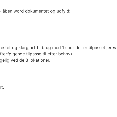
– åben word dokumentet og udfyld:
testet og klargjort til brug med 1 spor der er tilpasset jere
terfølgende tilpasse til efter behov).
elig ved de 8 lokationer.
lt.