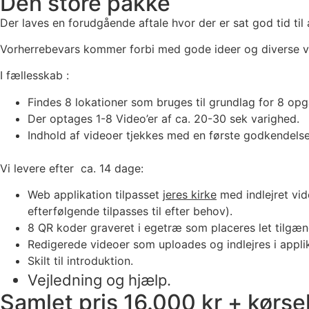
Den store pakke
Der laves en forudgående aftale hvor der er sat god tid ti
Vorherrebevars kommer forbi med gode ideer og diverse vid
I fællesskab :
Findes 8 lokationer som bruges til grundlag for 8 opg
Der optages 1-8 Video’er af ca. 20-30 sek varighed.
Indhold af videoer tjekkes med en første godkendelse
Vi levere efter ca. 14 dage:
Web applikation tilpasset
jeres kirke
med indlejret vid
efterfølgende tilpasses til efter behov).
8 QR koder graveret i egetræ som placeres let tilgæng
Redigerede videoer som uploades og indlejres i applik
Skilt til introduktion.
Vejledning og hjælp.
Samlet pris 16.000 kr + kørse