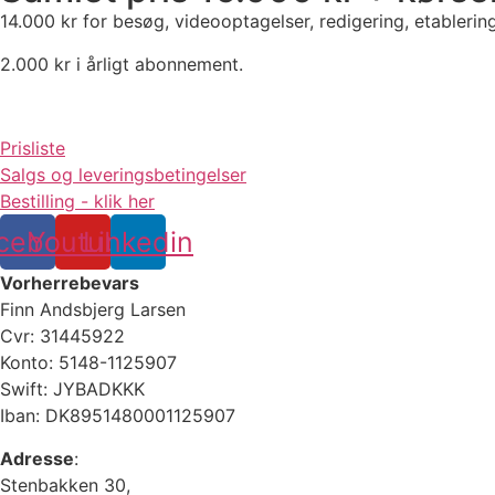
14.000 kr for besøg, videooptagelser, redigering, etablering
2.000 kr i årligt abonnement.
Prisliste
Salgs og leveringsbetingelser
Bestilling - klik her
cebook
Youtube
Linkedin
Vorherrebevars
Finn Andsbjerg Larsen
Cvr: 31445922
Konto: 5148-1125907
Swift: JYBADKKK
Iban: DK8951480001125907
Adresse
:
Stenbakken 30,