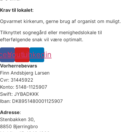
Krav til lokalet
:
Opvarmet kirkerum, gerne brug af organist om muligt.
Tilknyttet sognegård eller menighedslokale til
efterfølgende snak vil være optimalt.
cebook
Youtube
Linkedin
Vorherrebevars
Finn Andsbjerg Larsen
Cvr: 31445922
Konto: 5148-1125907
Swift: JYBADKKK
Iban: DK8951480001125907
Adresse
:
Stenbakken 30,
8850 Bjerringbro