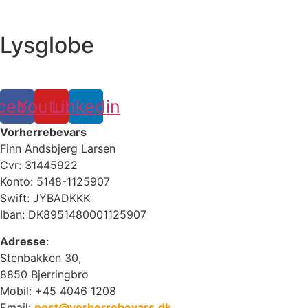
Lysglobe
cebook
Youtube
Linkedin
Vorherrebevars
Finn Andsbjerg Larsen
Cvr: 31445922
Konto: 5148-1125907
Swift: JYBADKKK
Iban: DK8951480001125907
Adresse
:
Stenbakken 30,
8850 Bjerringbro
Mobil: +45 4046 1208
Email:
post@vorherrebevars.dk