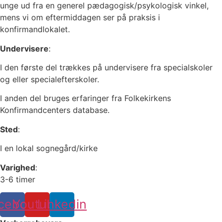
unge ud fra en generel pædagogisk/psykologisk vinkel,
mens vi om eftermiddagen ser på praksis i
konfirmandlokalet.
Undervisere
:
I den første del trækkes på undervisere fra specialskoler
og eller specialefterskoler.
I anden del bruges erfaringer fra Folkekirkens
Konfirmandcenters database.
Sted
:
I en lokal sognegård/kirke
Varighed
:
3-6 timer
cebook
Youtube
Linkedin